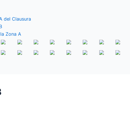
A del Clausura
B
 la Zona A
3