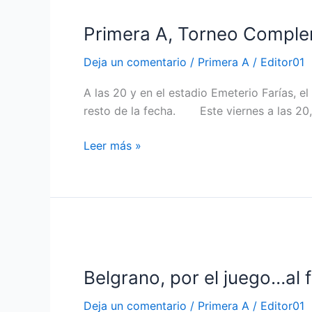
A,
Primera A, Torneo Compleme
Torneo
Complementario,
Deja un comentario
/
Primera A
/
Editor01
Zona
A,
A las 20 y en el estadio Emeterio Farías, e
adelanto:
resto de la fecha. Este viernes a las 20, 
el
líder
Leer más »
Escuela
visita
a
Los
Andes
Belgrano,
por
Belgrano, por el juego…al f
el
juego…
Deja un comentario
/
Primera A
/
Editor01
al