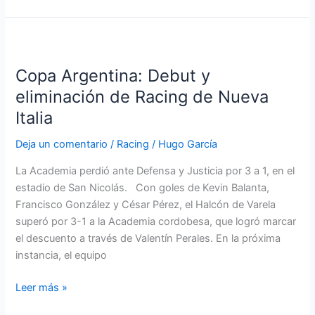
Copa
Argentina:
Copa Argentina: Debut y
Debut
y
eliminación de Racing de Nueva
eliminación
Italia
de
Racing
Deja un comentario
/
Racing
/
Hugo García
de
La Academia perdió ante Defensa y Justicia por 3 a 1, en el
Nueva
estadio de San Nicolás. Con goles de Kevin Balanta,
Italia
Francisco González y César Pérez, el Halcón de Varela
superó por 3-1 a la Academia cordobesa, que logró marcar
el descuento a través de Valentín Perales. En la próxima
instancia, el equipo
Leer más »