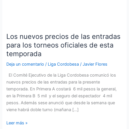
Los
nuevos
Los nuevos precios de las entradas
precios
de
para los torneos oficiales de esta
las
temporada
entradas
para
Deja un comentario
/
Liga Cordobesa
/
Javier Flores
los
El Comité Ejecutivo de la Liga Cordobesa comunicó los
torneos
nuevos precios de las entradas para la presente
oficiales
temporada. En Primera A costará 6 mil pesos la general,
de
en la Primera B 5 mil y el seguro del espectador 4 mil
esta
pesos. Además sese anunció que desde la semana que
temporada
viene habrá doble turno (mañana […]
Leer más »