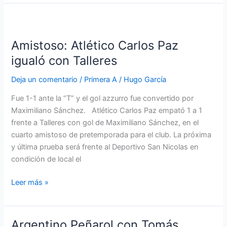
Amistoso:
Atlético
Amistoso: Atlético Carlos Paz
Carlos
Paz
igualó con Talleres
igualó
Deja un comentario
/
Primera A
/
Hugo García
con
Talleres
Fue 1-1 ante la “T” y el gol azzurro fue convertido por
Maximiliano Sánchez. Atlético Carlos Paz empató 1 a 1
frente a Talleres con gol de Maximiliano Sánchez, en el
cuarto amistoso de pretemporada para el club. La próxima
y última prueba será frente al Deportivo San Nicolas en
condición de local el
Leer más »
Argentino Peñarol con Tomás
Argentino