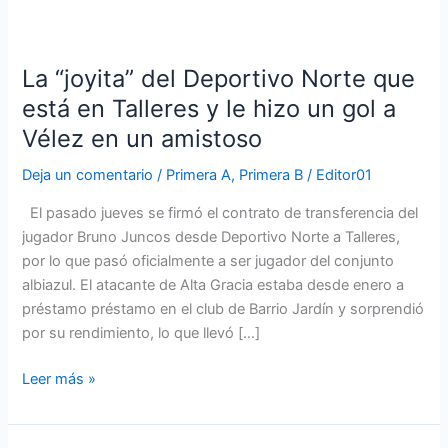
La
“joyita”
La “joyita” del Deportivo Norte que
del
Deportivo
está en Talleres y le hizo un gol a
Norte
Vélez en un amistoso
que
está
Deja un comentario
/
Primera A
,
Primera B
/
Editor01
en
El pasado jueves se firmó el contrato de transferencia del
Talleres
jugador Bruno Juncos desde Deportivo Norte a Talleres,
y
por lo que pasó oficialmente a ser jugador del conjunto
le
albiazul. El atacante de Alta Gracia estaba desde enero a
hizo
préstamo préstamo en el club de Barrio Jardín y sorprendió
un
por su rendimiento, lo que llevó […]
gol
a
Leer más »
Vélez
en
un