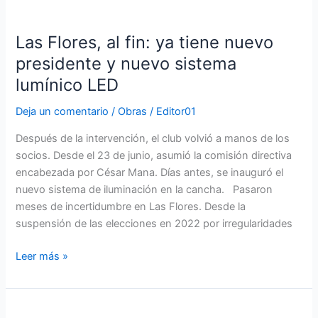
Las
amistoso
Flores,
Las Flores, al fin: ya tiene nuevo
al
fin:
presidente y nuevo sistema
ya
lumínico LED
tiene
nuevo
Deja un comentario
/
Obras
/
Editor01
presidente
Después de la intervención, el club volvió a manos de los
y
socios. Desde el 23 de junio, asumió la comisión directiva
nuevo
encabezada por César Mana. Días antes, se inauguró el
sistema
nuevo sistema de iluminación en la cancha. Pasaron
lumínico
meses de incertidumbre en Las Flores. Desde la
LED
suspensión de las elecciones en 2022 por irregularidades
Leer más »
Lucas