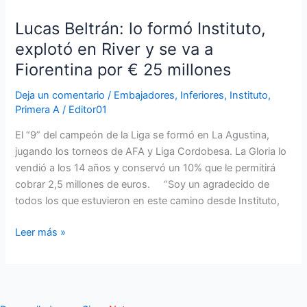
Beltrán:
Lucas Beltrán: lo formó Instituto,
lo
formó
explotó en River y se va a
Instituto,
Fiorentina por € 25 millones
explotó
en
Deja un comentario
/
Embajadores
,
Inferiores
,
Instituto
,
Primera A
/
Editor01
River
y
El “9” del campeón de la Liga se formó en La Agustina,
se
jugando los torneos de AFA y Liga Cordobesa. La Gloria lo
va
vendió a los 14 años y conservó un 10% que le permitirá
a
cobrar 2,5 millones de euros. “Soy un agradecido de
Fiorentina
todos los que estuvieron en este camino desde Instituto,
por
€
Leer más »
25
millones