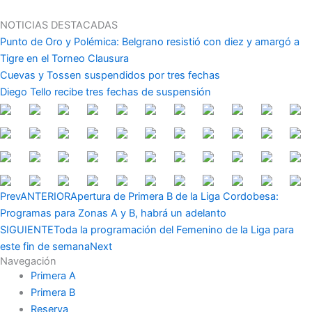
Ir
al
NOTICIAS DESTACADAS
contenido
Punto de Oro y Polémica: Belgrano resistió con diez y amargó a
Tigre en el Torneo Clausura
Cuevas y Tossen suspendidos por tres fechas
Diego Tello recibe tres fechas de suspensión
Prev
ANTERIOR
Apertura de Primera B de la Liga Cordobesa:
Programas para Zonas A y B, habrá un adelanto
SIGUIENTE
Toda la programación del Femenino de la Liga para
este fin de semana
Next
Navegación
Primera A
Primera B
Reserva