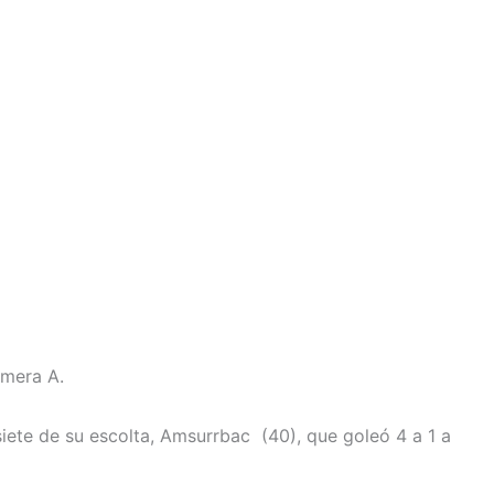
imera A.
 siete de su escolta, Amsurrbac (40), que goleó 4 a 1 a