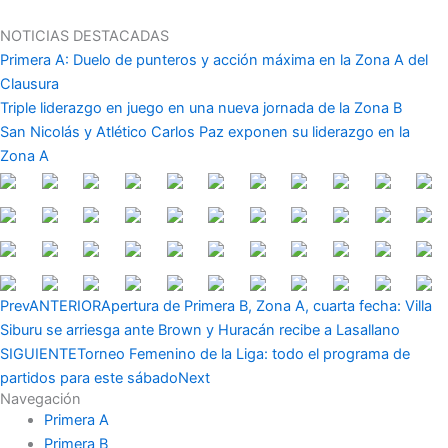
Ir
al
NOTICIAS DESTACADAS
contenido
Primera A: Duelo de punteros y acción máxima en la Zona A del
Clausura
Triple liderazgo en juego en una nueva jornada de la Zona B
San Nicolás y Atlético Carlos Paz exponen su liderazgo en la
Zona A
Prev
ANTERIOR
Apertura de Primera B, Zona A, cuarta fecha: Villa
Siburu se arriesga ante Brown y Huracán recibe a Lasallano
SIGUIENTE
Torneo Femenino de la Liga: todo el programa de
partidos para este sábado
Next
Navegación
Primera A
Primera B