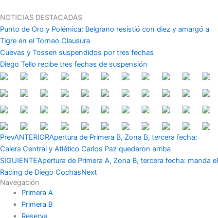
Ir
al
NOTICIAS DESTACADAS
contenido
Punto de Oro y Polémica: Belgrano resistió con diez y amargó a
Tigre en el Torneo Clausura
Cuevas y Tossen suspendidos por tres fechas
Diego Tello recibe tres fechas de suspensión
Prev
ANTERIOR
Apertura de Primera B, Zona B, tercera fecha:
Calera Central y Atlético Carlos Paz quedaron arriba
SIGUIENTE
Apertura de Primera A, Zona B, tercera fecha: manda el
Racing de Diego Cochas
Next
Navegación
Primera A
Primera B
Reserva