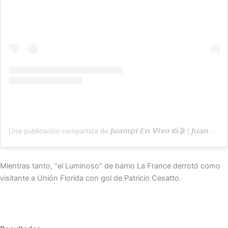
Una publicación compartida de 𝙅𝙪𝙖𝙢𝙥𝙞 𝙀𝙣 𝙑𝙞𝙫𝙤 📸🎬 | 𝙅𝙪𝙖𝙣 𝙋𝙖𝙗𝙡𝙤 𝙁𝙧𝙖𝙨𝙘𝙞𝙣𝙤 (@juampienvivo)
Mientras tanto, “el Luminoso” de barrio La France derrotó como
visitante a Unión Florida con gol de Patricio Cesatto.