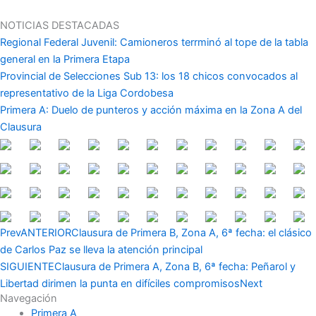
Ir
al
NOTICIAS DESTACADAS
contenido
Regional Federal Juvenil: Camioneros terrminó al tope de la tabla
general en la Primera Etapa
Provincial de Selecciones Sub 13: los 18 chicos convocados al
representativo de la Liga Cordobesa
Primera A: Duelo de punteros y acción máxima en la Zona A del
Clausura
Prev
ANTERIOR
Clausura de Primera B, Zona A, 6ª fecha: el clásico
de Carlos Paz se lleva la atención principal
SIGUIENTE
Clausura de Primera A, Zona B, 6ª fecha: Peñarol y
Libertad dirimen la punta en difíciles compromisos
Next
Navegación
Primera A