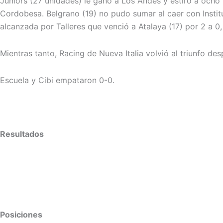
Juniors (27 unidades) le ganó a Los Andes y estiró a ocho 
Cordobesa. Belgrano (19) no pudo sumar al caer con Institu
alcanzada por Talleres que venció a Atalaya (17) por 2 a 0
Mientras tanto, Racing de Nueva Italia volvió al triunfo de
Escuela y Cibi empataron 0-0.
Resultados
Posiciones