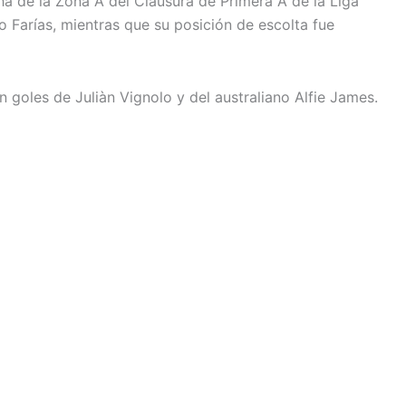
cha de la Zona A del Clausura de Primera A de la Liga
o Farías, mientras que su posición de escolta fue
n goles de Juliàn Vignolo y del australiano Alfie James.