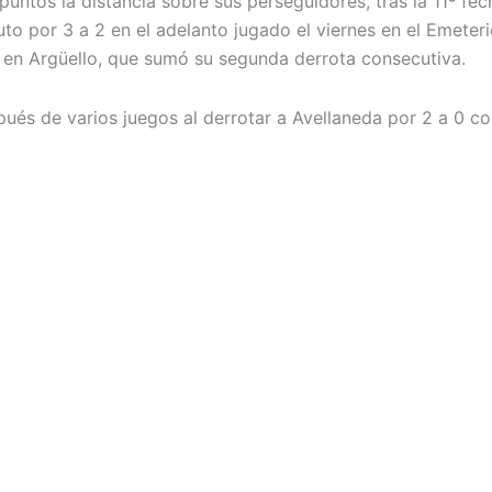
puntos la distancia sobre sus perseguidores, tras la 11ª fe
to por 3 a 2 en el adelanto jugado el viernes en el Emeteri
, en Argüello, que sumó su segunda derrota consecutiva.
spués de varios juegos al derrotar a Avellaneda por 2 a 0 co