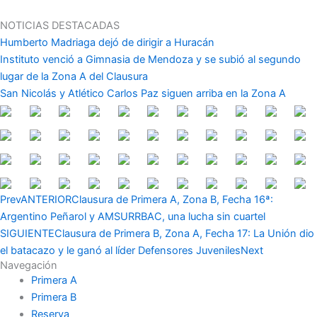
Ir
al
NOTICIAS DESTACADAS
contenido
Humberto Madriaga dejó de dirigir a Huracán
Instituto venció a Gimnasia de Mendoza y se subió al segundo
lugar de la Zona A del Clausura
San Nicolás y Atlético Carlos Paz siguen arriba en la Zona A
Prev
ANTERIOR
Clausura de Primera A, Zona B, Fecha 16ª:
Argentino Peñarol y AMSURRBAC, una lucha sin cuartel
SIGUIENTE
Clausura de Primera B, Zona A, Fecha 17: La Unión dio
el batacazo y le ganó al líder Defensores Juveniles
Next
Navegación
Primera A
Primera B
Reserva