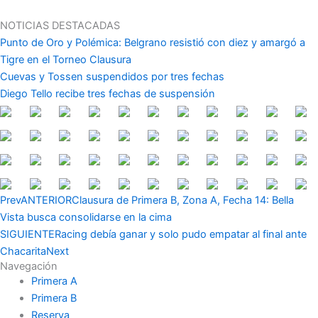
Ir
al
NOTICIAS DESTACADAS
contenido
Punto de Oro y Polémica: Belgrano resistió con diez y amargó a
Tigre en el Torneo Clausura
Cuevas y Tossen suspendidos por tres fechas
Diego Tello recibe tres fechas de suspensión
Prev
ANTERIOR
Clausura de Primera B, Zona A, Fecha 14: Bella
Vista busca consolidarse en la cima
SIGUIENTE
Racing debía ganar y solo pudo empatar al final ante
Chacarita
Next
Navegación
Primera A
Primera B
Reserva