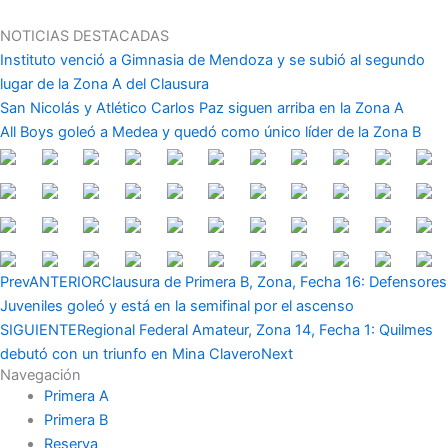
Ir
al
NOTICIAS DESTACADAS
contenido
Instituto venció a Gimnasia de Mendoza y se subió al segundo
lugar de la Zona A del Clausura
San Nicolás y Atlético Carlos Paz siguen arriba en la Zona A
All Boys goleó a Medea y quedó como único líder de la Zona B
Prev
ANTERIOR
Clausura de Primera B, Zona, Fecha 16: Defensores
Juveniles goleó y está en la semifinal por el ascenso
SIGUIENTE
Regional Federal Amateur, Zona 14, Fecha 1: Quilmes
debutó con un triunfo en Mina Clavero
Next
Navegación
Primera A
Primera B
Reserva