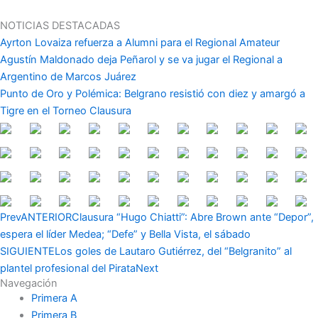
Ir
al
NOTICIAS DESTACADAS
contenido
Ayrton Lovaiza refuerza a Alumni para el Regional Amateur
Agustín Maldonado deja Peñarol y se va jugar el Regional a
Argentino de Marcos Juárez
Punto de Oro y Polémica: Belgrano resistió con diez y amargó a
Tigre en el Torneo Clausura
Prev
ANTERIOR
Clausura “Hugo Chiatti”: Abre Brown ante “Depor”,
espera el líder Medea; “Defe” y Bella Vista, el sábado
SIGUIENTE
Los goles de Lautaro Gutiérrez, del “Belgranito” al
plantel profesional del Pirata
Next
Navegación
Primera A
Primera B