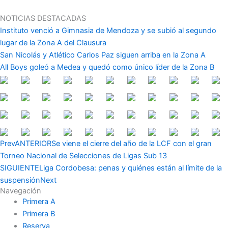
Ir
al
NOTICIAS DESTACADAS
contenido
Instituto venció a Gimnasia de Mendoza y se subió al segundo
lugar de la Zona A del Clausura
San Nicolás y Atlético Carlos Paz siguen arriba en la Zona A
All Boys goleó a Medea y quedó como único líder de la Zona B
Prev
ANTERIOR
Se viene el cierre del año de la LCF con el gran
Torneo Nacional de Selecciones de Ligas Sub 13
SIGUIENTE
Liga Cordobesa: penas y quiénes están al límite de la
suspensión
Next
Navegación
Primera A
Primera B
Reserva