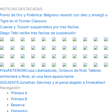
Ir
al
NOTICIAS DESTACADAS
contenido
Punto de Oro y Polémica: Belgrano resistió con diez y amargó a
Tigre en el Torneo Clausura
Cuevas y Tossen suspendidos por tres fechas
Diego Tello recibe tres fechas de suspensión
Prev
ANTERIOR
Copa Libertadores, Octavos de final: Talleres
enfrentará a River, en una llave apasionante
SIGUIENTE
Jonathan Sánchez y el penal atajado a Emeka
Next
Navegación
Primera A
Primera B
Reserva
Femenino