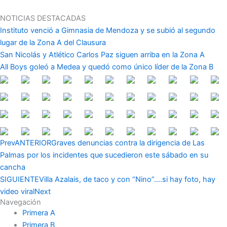
Ir
al
NOTICIAS DESTACADAS
contenido
Instituto venció a Gimnasia de Mendoza y se subió al segundo
lugar de la Zona A del Clausura
San Nicolás y Atlético Carlos Paz siguen arriba en la Zona A
All Boys goleó a Medea y quedó como único líder de la Zona B
Prev
ANTERIOR
Graves denuncias contra la dirigencia de Las
Palmas por los incidentes que sucedieron este sábado en su
cancha
SIGUIENTE
Villa Azalais, de taco y con “Nino”….si hay foto, hay
video viral
Next
Navegación
Primera A
Primera B