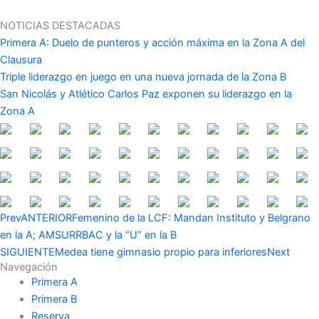
Ir
al
NOTICIAS DESTACADAS
contenido
Primera A: Duelo de punteros y acción máxima en la Zona A del
Clausura
Triple liderazgo en juego en una nueva jornada de la Zona B
San Nicolás y Atlético Carlos Paz exponen su liderazgo en la
Zona A
Prev
ANTERIOR
Femenino de la LCF: Mandan Instituto y Belgrano
en la A; AMSURRBAC y la “U” en la B
SIGUIENTE
Medea tiene gimnasio propio para inferiores
Next
Navegación
Primera A
Primera B
Reserva