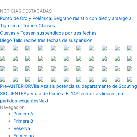
Ir
al
NOTICIAS DESTACADAS
contenido
Punto de Oro y Polémica: Belgrano resistió con diez y amargó a
Tigre en el Torneo Clausura
Cuevas y Tossen suspendidos por tres fechas
Diego Tello recibe tres fechas de suspensión
Prev
ANTERIOR
Villa Azalais potencia su departamento de Scouting
SIGUIENTE
Apertura de Primera B, 14ª fecha: Los líderes, en
partidos exigentes
Next
Navegación
Primera A
Primera B
Reserva
Femenino