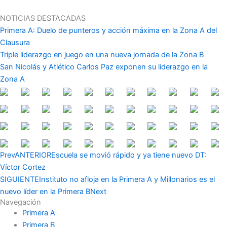
Ir
al
NOTICIAS DESTACADAS
contenido
Primera A: Duelo de punteros y acción máxima en la Zona A del
Clausura
Triple liderazgo en juego en una nueva jornada de la Zona B
San Nicolás y Atlético Carlos Paz exponen su liderazgo en la
Zona A
Prev
ANTERIOR
Escuela se movió rápido y ya tiene nuevo DT:
Víctor Cortez
SIGUIENTE
Instituto no afloja en la Primera A y Millonarios es el
nuevo líder en la Primera B
Next
Navegación
Primera A
Primera B