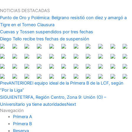
Ir
al
NOTICIAS DESTACADAS
contenido
Punto de Oro y Polémica: Belgrano resistió con diez y amargó a
Tigre en el Torneo Clausura
Cuevas y Tossen suspendidos por tres fechas
Diego Tello recibe tres fechas de suspensión
Prev
ANTERIOR
El equipo ideal de la Primera B de la LCF, según
“Por la Liga”
SIGUIENTE
TRFA, Región Centro, Zona 9: Unión (O) –
Universitario ya tiene autoridades
Next
Navegación
Primera A
Primera B
Reserva