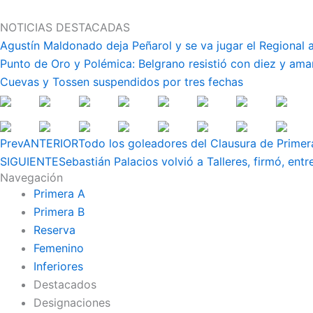
Ir
al
NOTICIAS DESTACADAS
contenido
Agustín Maldonado deja Peñarol y se va jugar el Regional
Punto de Oro y Polémica: Belgrano resistió con diez y ama
Cuevas y Tossen suspendidos por tres fechas
Prev
ANTERIOR
Todo los goleadores del Clausura de Primera
SIGUIENTE
Sebastián Palacios volvió a Talleres, firmó, ent
Navegación
Primera A
Primera B
Reserva
Femenino
Inferiores
Destacados
Designaciones