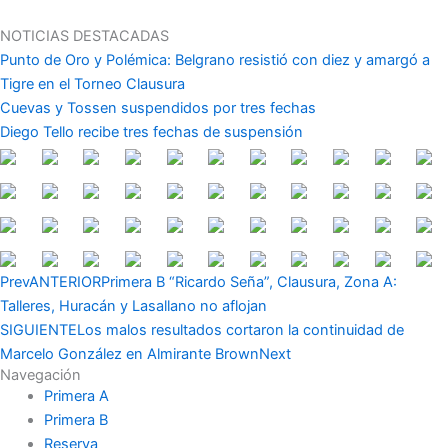
Ir
al
NOTICIAS DESTACADAS
contenido
Punto de Oro y Polémica: Belgrano resistió con diez y amargó a
Tigre en el Torneo Clausura
Cuevas y Tossen suspendidos por tres fechas
Diego Tello recibe tres fechas de suspensión
Prev
ANTERIOR
Primera B “Ricardo Seña”, Clausura, Zona A:
Talleres, Huracán y Lasallano no aflojan
SIGUIENTE
Los malos resultados cortaron la continuidad de
Marcelo González en Almirante Brown
Next
Navegación
Primera A
Primera B
Reserva