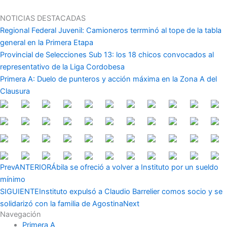
Ir
al
NOTICIAS DESTACADAS
contenido
Regional Federal Juvenil: Camioneros terrminó al tope de la tabla
general en la Primera Etapa
Provincial de Selecciones Sub 13: los 18 chicos convocados al
representativo de la Liga Cordobesa
Primera A: Duelo de punteros y acción máxima en la Zona A del
Clausura
Prev
ANTERIOR
Ábila se ofreció a volver a Instituto por un sueldo
mínimo
SIGUIENTE
Instituto expulsó a Claudio Barrelier comos socio y se
solidarizó con la familia de Agostina
Next
Navegación
Primera A