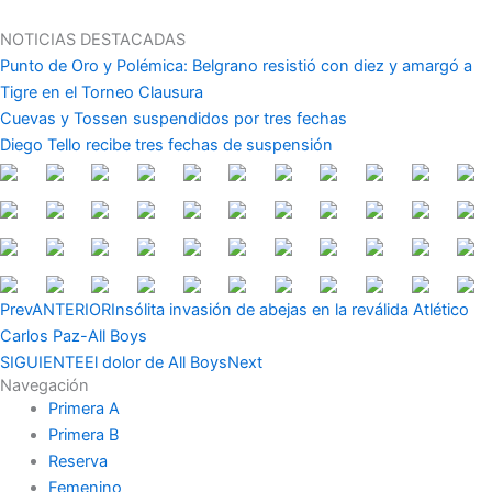
Ir
al
NOTICIAS DESTACADAS
contenido
Punto de Oro y Polémica: Belgrano resistió con diez y amargó a
Tigre en el Torneo Clausura
Cuevas y Tossen suspendidos por tres fechas
Diego Tello recibe tres fechas de suspensión
Prev
ANTERIOR
Insólita invasión de abejas en la reválida Atlético
Carlos Paz-All Boys
SIGUIENTE
El dolor de All Boys
Next
Navegación
Primera A
Primera B
Reserva
Femenino