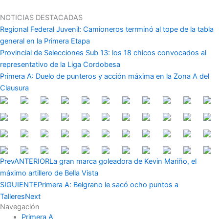
Ir
al
NOTICIAS DESTACADAS
contenido
Regional Federal Juvenil: Camioneros terrminó al tope de la tabla
general en la Primera Etapa
Provincial de Selecciones Sub 13: los 18 chicos convocados al
representativo de la Liga Cordobesa
Primera A: Duelo de punteros y acción máxima en la Zona A del
Clausura
Prev
ANTERIOR
La gran marca goleadora de Kevin Mariño, el
máximo artillero de Bella Vista
SIGUIENTE
Primera A: Belgrano le sacó ocho puntos a
Talleres
Next
Navegación
Primera A