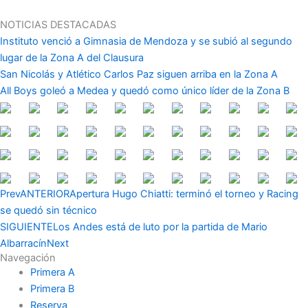
Ir
al
NOTICIAS DESTACADAS
contenido
Instituto venció a Gimnasia de Mendoza y se subió al segundo
lugar de la Zona A del Clausura
San Nicolás y Atlético Carlos Paz siguen arriba en la Zona A
All Boys goleó a Medea y quedó como único líder de la Zona B
Prev
ANTERIOR
Apertura Hugo Chiatti: terminó el torneo y Racing
se quedó sin técnico
SIGUIENTE
Los Andes está de luto por la partida de Mario
Albarracín
Next
Navegación
Primera A
Primera B
Reserva