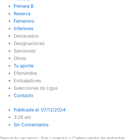
Primera B
Reserva
Femenino
Inferiores
Destacados
Designaciones
Sanciones
Obras
Tu aporte
Efemérides
Embajadores
Selecciones de Ligas
Contacto
Publicada el:
07/12/2024
3:26 am
Sin Comentarios
Segundo ascenso: San Lorenzo y Calera venta de entradas