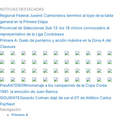
Ir
al
NOTICIAS DESTACADAS
contenido
Regional Federal Juvenil: Camioneros terrminó al tope de la tabla
general en la Primera Etapa
Provincial de Selecciones Sub 13: los 18 chicos convocados al
representativo de la Liga Cordobesa
Primera A: Duelo de punteros y acción máxima en la Zona A del
Clausura
Prev
ANTERIOR
Homenaje a los campeones de la Copa Corea
1981: la emoción de Juan Ramos
SIGUIENTE
Gerardo Colman dejó de ser el DT de Atlético Carlos
Paz
Next
Navegación
Primera A