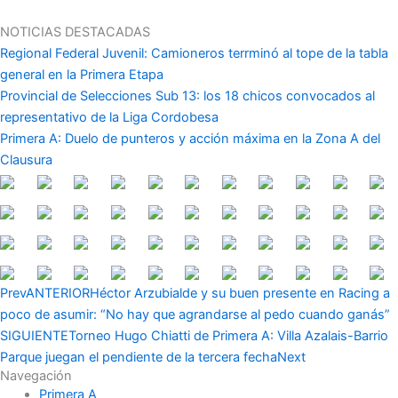
Ir
al
NOTICIAS DESTACADAS
contenido
Regional Federal Juvenil: Camioneros terrminó al tope de la tabla
general en la Primera Etapa
Provincial de Selecciones Sub 13: los 18 chicos convocados al
representativo de la Liga Cordobesa
Primera A: Duelo de punteros y acción máxima en la Zona A del
Clausura
Prev
ANTERIOR
Héctor Arzubialde y su buen presente en Racing a
poco de asumir: “No hay que agrandarse al pedo cuando ganás”
SIGUIENTE
Torneo Hugo Chiatti de Primera A: Villa Azalais-Barrio
Parque juegan el pendiente de la tercera fecha
Next
Navegación
Primera A