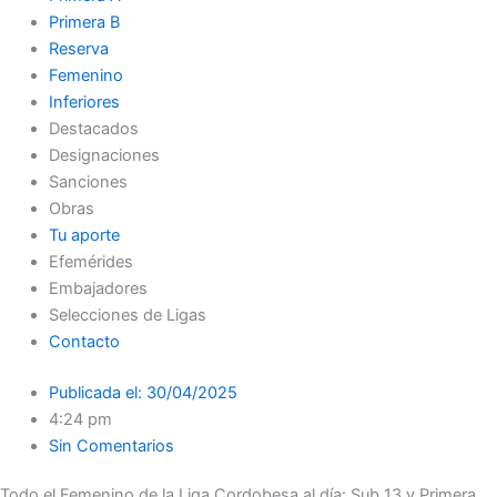
Primera B
Reserva
Femenino
Inferiores
Destacados
Designaciones
Sanciones
Obras
Tu aporte
Efemérides
Embajadores
Selecciones de Ligas
Contacto
Publicada el:
30/04/2025
4:24 pm
Sin Comentarios
Todo el Femenino de la Liga Cordobesa al día: Sub 13 y Primera