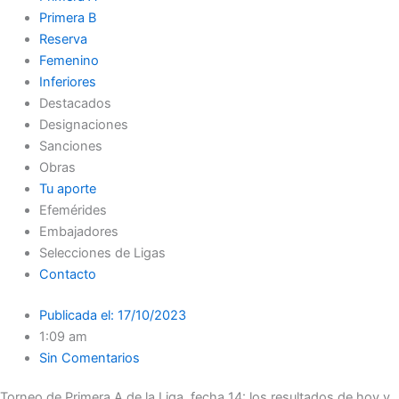
Primera B
Reserva
Femenino
Inferiores
Destacados
Designaciones
Sanciones
Obras
Tu aporte
Efemérides
Embajadores
Selecciones de Ligas
Contacto
Publicada el:
17/10/2023
1:09 am
Sin Comentarios
Torneo de Primera A de la Liga, fecha 14: los resultados de hoy y