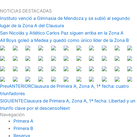
Ir
al
NOTICIAS DESTACADAS
contenido
Instituto venció a Gimnasia de Mendoza y se subió al segundo
lugar de la Zona A del Clausura
San Nicolás y Atlético Carlos Paz siguen arriba en la Zona A
All Boys goleó a Medea y quedó como único líder de la Zona B
Prev
ANTERIOR
Clausura de Primera A, Zona A, 1ª fecha: cuatro
triunfadores
SIGUIENTE
Clausura de Primera A, Zona A, 1ª fecha: Libertad y un
triunfo clave por el descenso
Next
Navegación
Primera A
Primera B
Reserva