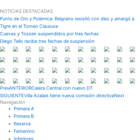
Ir
al
NOTICIAS DESTACADAS
contenido
Punto de Oro y Polémica: Belgrano resistió con diez y amargó a
Tigre en el Torneo Clausura
Cuevas y Tossen suspendidos por tres fechas
Diego Tello recibe tres fechas de suspensión
Prev
ANTERIOR
Calera Central con nuevo DT
SIGUIENTE
Villa Azalais tiene nueva comisión directiva
Next
Navegación
Primera A
Primera B
Reserva
Femenino
Inferiores