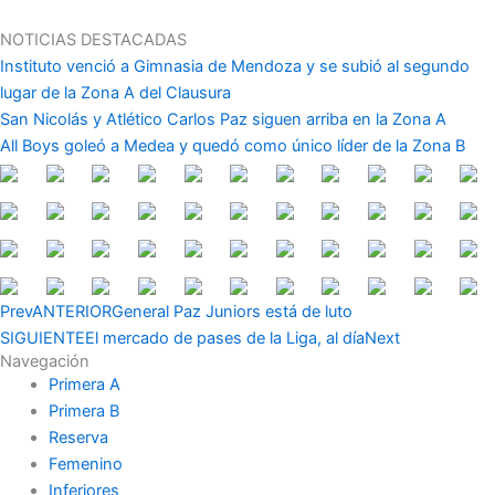
Ir
al
NOTICIAS DESTACADAS
contenido
Instituto venció a Gimnasia de Mendoza y se subió al segundo
lugar de la Zona A del Clausura
San Nicolás y Atlético Carlos Paz siguen arriba en la Zona A
All Boys goleó a Medea y quedó como único líder de la Zona B
Prev
ANTERIOR
General Paz Juniors está de luto
SIGUIENTE
El mercado de pases de la Liga, al día
Next
Navegación
Primera A
Primera B
Reserva
Femenino
Inferiores