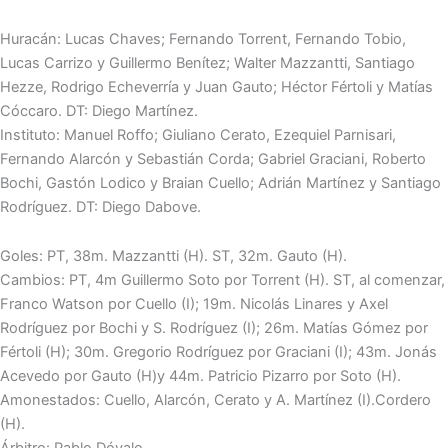
Huracán: Lucas Chaves; Fernando Torrent, Fernando Tobio,
Lucas Carrizo y Guillermo Benítez; Walter Mazzantti, Santiago
Hezze, Rodrigo Echeverría y Juan Gauto; Héctor Fértoli y Matías
Cóccaro. DT: Diego Martínez.
Instituto
: Manuel Roffo; Giuliano Cerato, Ezequiel Parnisari,
Fernando Alarcón y Sebastián Corda; Gabriel Graciani, Roberto
Bochi, Gastón Lodico y Braian Cuello; Adrián Martínez y Santiago
Rodríguez. DT: Diego Dabove.
Goles: PT, 38m. Mazzantti (H). ST, 32m. Gauto (H).
Cambios: PT, 4m Guillermo Soto por Torrent (H). ST, al comenzar,
Franco Watson por Cuello (I); 19m. Nicolás Linares y Axel
Rodríguez por Bochi y S. Rodríguez (I); 26m. Matías Gómez por
Fértoli (H); 30m. Gregorio Rodríguez por Graciani (I); 43m. Jonás
Acevedo por Gauto (H)y 44m. Patricio Pizarro por Soto (H).
Amonestados: Cuello, Alarcón, Cerato y A. Martínez (I).Cordero
(H).