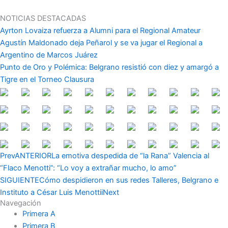
Ir
al
NOTICIAS DESTACADAS
contenido
Ayrton Lovaiza refuerza a Alumni para el Regional Amateur
Agustín Maldonado deja Peñarol y se va jugar el Regional a
Argentino de Marcos Juárez
Punto de Oro y Polémica: Belgrano resistió con diez y amargó a
Tigre en el Torneo Clausura
Prev
ANTERIOR
La emotiva despedida de “la Rana” Valencia al
“Flaco Menotti”: “Lo voy a extrañar mucho, lo amo”
SIGUIENTE
Cómo despidieron en sus redes Talleres, Belgrano e
Instituto a César Luis Menottii
Next
Navegación
Primera A
Primera B