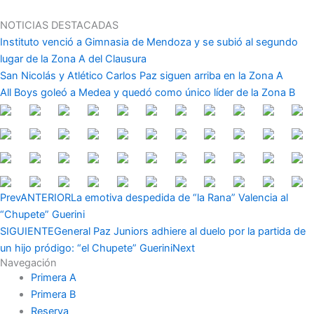
Ir
al
NOTICIAS DESTACADAS
contenido
Instituto venció a Gimnasia de Mendoza y se subió al segundo
lugar de la Zona A del Clausura
San Nicolás y Atlético Carlos Paz siguen arriba en la Zona A
All Boys goleó a Medea y quedó como único líder de la Zona B
Prev
ANTERIOR
La emotiva despedida de “la Rana” Valencia al
“Chupete” Guerini
SIGUIENTE
General Paz Juniors adhiere al duelo por la partida de
un hijo pródigo: “el Chupete” Guerini
Next
Navegación
Primera A
Primera B
Reserva