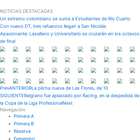
Ir
al
NOTICIAS DESTACADAS
contenido
Un extremo colombiano se suma a Estudiantes de Río Cuarto
Con nuevo DT, tres refuerzos llegan a San Nicolás
Apasionante: Lasallano y Universitario se cruzarán en los octavos
de final
Prev
ANTERIOR
La pilcha nueva de Las Flores, de 10
SIGUIENTE
Belgrano fue aplastado por Racing, en la despedida de
la Copa de la Liga Profesional
Next
Navegación
Primera A
Primera B
Reserva
Femenino