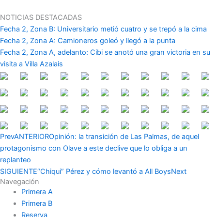
Ir
al
NOTICIAS DESTACADAS
contenido
Fecha 2, Zona B: Universitario metió cuatro y se trepó a la cima
Fecha 2, Zona A: Camioneros goleó y llegó a la punta
Fecha 2, Zona A, adelanto: Cibi se anotó una gran victoria en su
visita a Villa Azalais
Prev
ANTERIOR
Opinión: la transición de Las Palmas, de aquel
protagonismo con Olave a este declive que lo obliga a un
replanteo
SIGUIENTE
“Chiqui” Pérez y cómo levantó a All Boys
Next
Navegación
Primera A
Primera B
Reserva