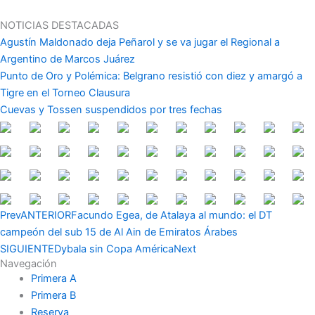
Ir
al
NOTICIAS DESTACADAS
contenido
Agustín Maldonado deja Peñarol y se va jugar el Regional a
Argentino de Marcos Juárez
Punto de Oro y Polémica: Belgrano resistió con diez y amargó a
Tigre en el Torneo Clausura
Cuevas y Tossen suspendidos por tres fechas
Prev
ANTERIOR
Facundo Egea, de Atalaya al mundo: el DT
campeón del sub 15 de Al Ain de Emiratos Árabes
SIGUIENTE
Dybala sin Copa América
Next
Navegación
Primera A
Primera B
Reserva